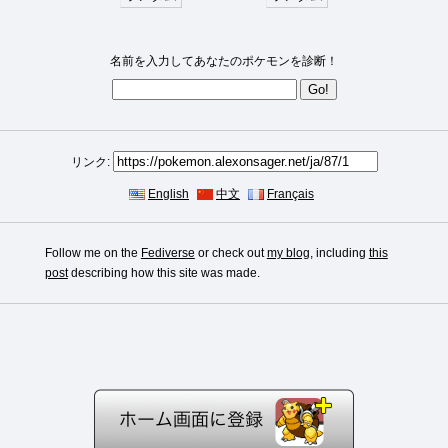
名前を入力してあなたのポケモンを診断！
リンク:
English
中文
Français
Follow me on the
Fediverse
or check out
my blog
, including
this
post
describing how this site was made.