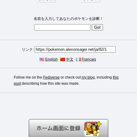
名前を入力してあなたのポケモンを診断！
リンク:
English
中文
Français
Follow me on the
Fediverse
or check out
my blog
, including
this
post
describing how this site was made.