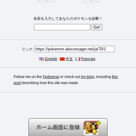
名前を入力してあなたのポケモンを診断！
リンク:
English
中文
Français
Follow me on the
Fediverse
or check out
my blog
, including
this
post
describing how this site was made.