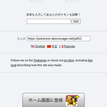
名前を入力してあなたのポケモンを診断！
リンク:
English
中文
Français
Follow me on the
Fediverse
or check out
my blog
, including
this
post
describing how this site was made.