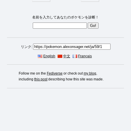
名前を入力してあなたのポケモンを診断！
リンク:
English
中文
Français
Follow me on the
Fediverse
or check out
my blog
,
including
this post
describing how this site was made.