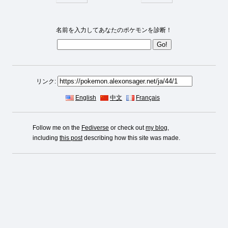
名前を入力してあなたのポケモンを診断！
リンク:
English
中文
Français
Follow me on the
Fediverse
or check out
my blog
,
including
this post
describing how this site was made.