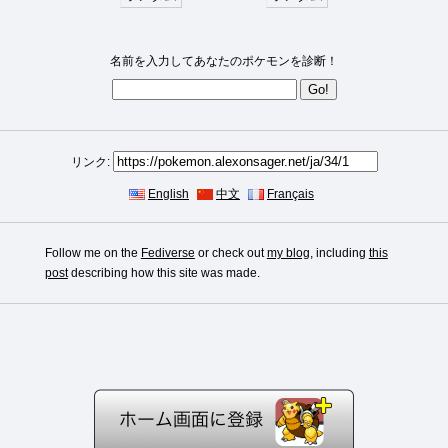
名前を入力してあなたのポケモンを診断！
リンク:
English
中文
Français
Follow me on the
Fediverse
or check out
my blog
, including
this
post
describing how this site was made.