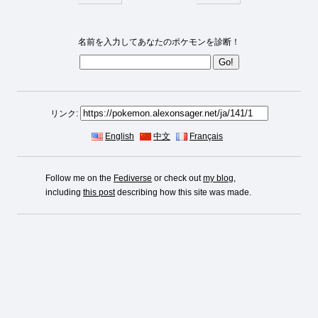
名前を入力してあなたのポケモンを診断！
リンク:
English
中文
Français
Follow me on the
Fediverse
or check out
my blog
,
including
this post
describing how this site was made.