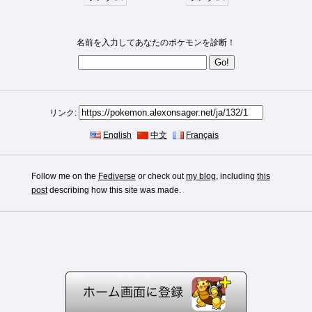
名前を入力してあなたのポケモンを診断！
リンク:
English
中文
Français
Follow me on the
Fediverse
or check out
my blog
, including
this
post
describing how this site was made.