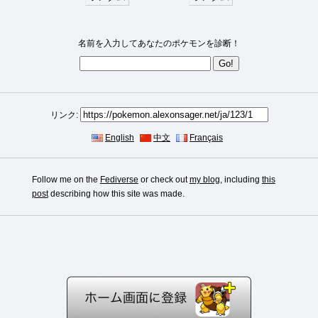
名前を入力してあなたのポケモンを診断！
リンク:
English
中文
Français
Follow me on the
Fediverse
or check out
my blog
, including
this
post
describing how this site was made.