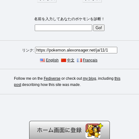
名前を入力してあなたのポケモンを診断！
リンク:
English
中文
Français
Follow me on the
Fediverse
or check out
my blog
, including
this
post
describing how this site was made.