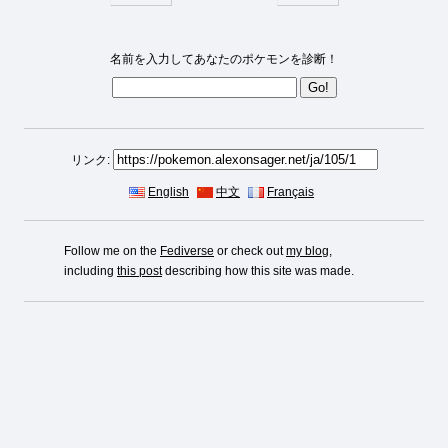
名前を入力してあなたのポケモンを診断！
リンク:
English
中文
Français
Follow me on the
Fediverse
or check out
my blog
,
including
this post
describing how this site was made.