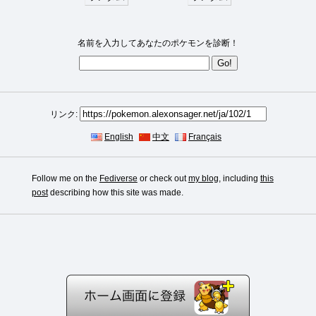
名前を入力してあなたのポケモンを診断！
リンク:
English
中文
Français
Follow me on the
Fediverse
or check out
my blog
, including
this
post
describing how this site was made.